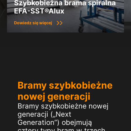
Szybkobieżna brama spiralna
EFA-SST®Alux
Dowiedz się więcej
Bramy szybkobieżne
nowej generacji
Bramy szybkobieżne nowej
generacji („Next
Generation”) obejmują
cztery typy bram w trzech