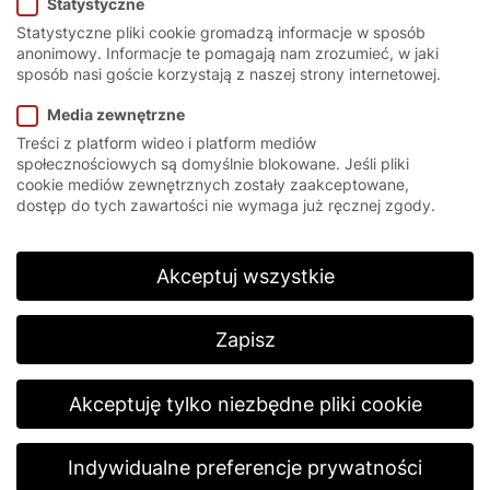
Statystyczne
Statystyczne pliki cookie gromadzą informacje w sposób
anonimowy. Informacje te pomagają nam zrozumieć, w jaki
sposób nasi goście korzystają z naszej strony internetowej.
Strona główna
/
Bramy szybkobieżne Bielsko-Biała
Media zewnętrzne
Treści z platform wideo i platform mediów
społecznościowych są domyślnie blokowane. Jeśli pliki
Lepiej.
cookie mediów zewnętrznych zostały zaakceptowane,
dostęp do tych zawartości nie wymaga już ręcznej zgody.
szybciej.
mocnie.
Akceptuj wszystkie
Bramy szybkobieżne to rozwiązanie powszechnie
stosowane w halach przemysłowych, w
Zapisz
magazynach, sklepach i w budynkach, w których
korzysta się z głównych ciągów komunikacyjnych.
Współczesne bramy szybkobieżne są produkowane
Akceptuję tylko niezbędne pliki cookie
z myślą o maksymalnej efektywności, ale i z
uwzględnieniem walorów estetycznych.
Indywidualne preferencje prywatności
W rezultacie do dyspozycji klientów z Bielska-Białej