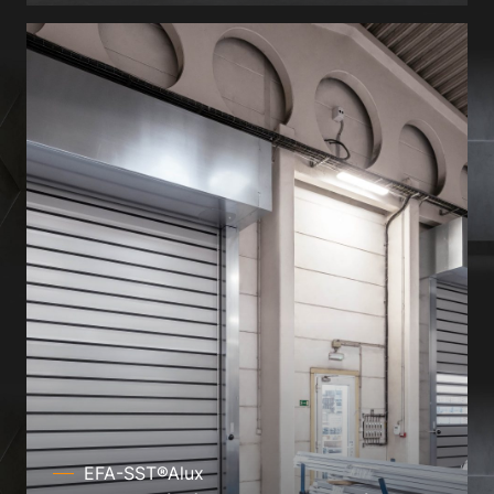
EFA-SST®Alux