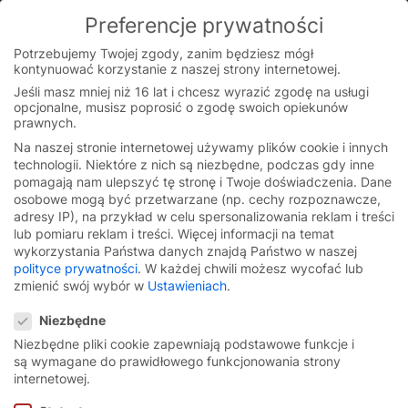
Skip
Preferencje prywatności
to
You are currently on the Polish website.
content
Switch to the English version.
Potrzebujemy Twojej zgody, zanim będziesz mógł
kontynuować korzystanie z naszej strony internetowej.
Continue
Jeśli masz mniej niż 16 lat i chcesz wyrazić zgodę na usługi
opcjonalne, musisz poprosić o zgodę swoich opiekunów
prawnych.
Na naszej stronie internetowej używamy plików cookie i innych
technologii. Niektóre z nich są niezbędne, podczas gdy inne
pomagają nam ulepszyć tę stronę i Twoje doświadczenia.
Dane
osobowe mogą być przetwarzane (np. cechy rozpoznawcze,
adresy IP), na przykład w celu spersonalizowania reklam i treści
lub pomiaru reklam i treści.
Więcej informacji na temat
wykorzystania Państwa danych znajdą Państwo w naszej
polityce prywatności
.
W każdej chwili możesz wycofać lub
zmienić swój wybór w
Ustawieniach
.
Preferencje prywatności
Niezbędne
Niezbędne pliki cookie zapewniają podstawowe funkcje i
są wymagane do prawidłowego funkcjonowania strony
Bramy szybkobieżne
internetowej.
Bielsko-Biała