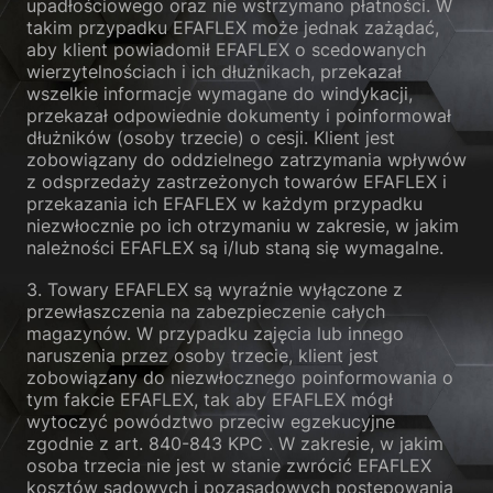
upadłościowego oraz nie wstrzymano płatności. W
takim przypadku EFAFLEX może jednak zażądać,
aby klient powiadomił EFAFLEX o scedowanych
wierzytelnościach i ich dłużnikach, przekazał
wszelkie informacje wymagane do windykacji,
przekazał odpowiednie dokumenty i poinformował
dłużników (osoby trzecie) o cesji. Klient jest
zobowiązany do oddzielnego zatrzymania wpływów
z odsprzedaży zastrzeżonych towarów EFAFLEX i
przekazania ich EFAFLEX w każdym przypadku
niezwłocznie po ich otrzymaniu w zakresie, w jakim
należności EFAFLEX są i/lub staną się wymagalne.
3. Towary EFAFLEX są wyraźnie wyłączone z
przewłaszczenia na zabezpieczenie całych
magazynów. W przypadku zajęcia lub innego
naruszenia przez osoby trzecie, klient jest
zobowiązany do niezwłocznego poinformowania o
tym fakcie EFAFLEX, tak aby EFAFLEX mógł
wytoczyć powództwo przeciw egzekucyjne
zgodnie z art. 840-843 KPC . W zakresie, w jakim
osoba trzecia nie jest w stanie zwrócić EFAFLEX
kosztów sądowych i pozasądowych postępowania