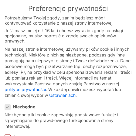
Skip
Preferencje prywatności
to
You are currently on the Polish website.
content
Switch to the English version.
Potrzebujemy Twojej zgody, zanim będziesz mógł
kontynuować korzystanie z naszej strony internetowej.
Continue
Ogólne warunki handlowe
Jeśli masz mniej niż 16 lat i chcesz wyrazić zgodę na usługi
opcjonalne, musisz poprosić o zgodę swoich opiekunów
prawnych.
Niniejsze Ogólne Warunki Handlowe mają
Na naszej stronie internetowej używamy plików cookie i innych
zastosowanie wyłącznie w relacjach pomiędzy
technologii. Niektóre z nich są niezbędne, podczas gdy inne
EFAFLEX Polska Sp. z o.o. a przedsiębiorcami w
pomagają nam ulepszyć tę stronę i Twoje doświadczenia.
Dane
rozumieniu art. 431 Kodeksu cywilnego.
osobowe mogą być przetwarzane (np. cechy rozpoznawcze,
Postanowienia te nie dotyczą konsumentów ani
adresy IP), na przykład w celu spersonalizowania reklam i treści
osób fizycznych prowadzących działalność
lub pomiaru reklam i treści.
Więcej informacji na temat
gospodarczą, zawierających umowę w związku
wykorzystania Państwa danych znajdą Państwo w naszej
bezpośrednio niezwiązaną z prowadzoną
polityce prywatności
.
W każdej chwili możesz wycofać lub
działalnością zawodową lub gospodarczą.
zmienić swój wybór w
Ustawieniach
.
Preferencje prywatności
EFAFLEX Polska Spółka z ograniczoną
Niezbędne
odpowiedzialnością
Niezbędne pliki cookie zapewniają podstawowe funkcje i
są wymagane do prawidłowego funkcjonowania strony
z siedzibą ul. Krótka 27A, 42-200 Częstochowa
internetowej.
Wersja z dnia: 18.09.2025