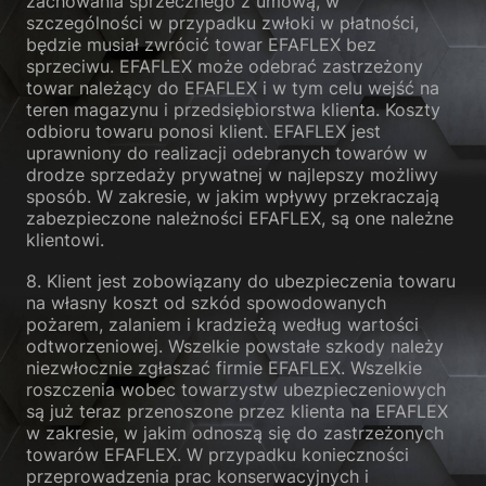
zachowania sprzecznego z umową, w
szczególności w przypadku zwłoki w płatności,
będzie musiał zwrócić towar EFAFLEX bez
sprzeciwu. EFAFLEX może odebrać zastrzeżony
towar należący do EFAFLEX i w tym celu wejść na
teren magazynu i przedsiębiorstwa klienta. Koszty
odbioru towaru ponosi klient. EFAFLEX jest
uprawniony do realizacji odebranych towarów w
drodze sprzedaży prywatnej w najlepszy możliwy
sposób. W zakresie, w jakim wpływy przekraczają
zabezpieczone należności EFAFLEX, są one należne
klientowi.
8. Klient jest zobowiązany do ubezpieczenia towaru
na własny koszt od szkód spowodowanych
pożarem, zalaniem i kradzieżą według wartości
odtworzeniowej. Wszelkie powstałe szkody należy
niezwłocznie zgłaszać firmie EFAFLEX. Wszelkie
roszczenia wobec towarzystw ubezpieczeniowych
są już teraz przenoszone przez klienta na EFAFLEX
w zakresie, w jakim odnoszą się do zastrzeżonych
towarów EFAFLEX. W przypadku konieczności
przeprowadzenia prac konserwacyjnych i