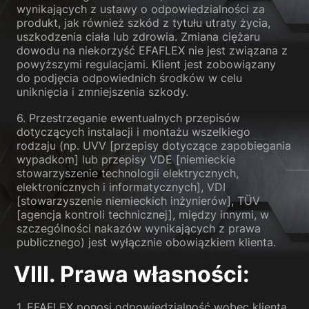
wynikających z ustawy o odpowiedzialności za
produkt, jak również szkód z tytułu utraty życia,
uszkodzenia ciała lub zdrowia. Zmiana ciężaru
dowodu na niekorzyść EFAFLEX nie jest związana z
powyższymi regulacjami. Klient jest zobowiązany
do podjęcia odpowiednich środków w celu
uniknięcia i zmniejszenia szkody.
6. Przestrzeganie ewentualnych przepisów
dotyczących instalacji i montażu wszelkiego
rodzaju (np. UVV [przepisy dotyczące zapobiegania
wypadkom] lub przepisy VDE [niemieckie
stowarzyszenie technologii elektrycznych,
elektronicznych i informatycznych], VDI
[stowarzyszenie niemieckich inżynierów], TÜV
[agencja kontroli technicznej], między innymi, w
szczególności nakazów wynikających z prawa
publicznego) jest wyłącznie obowiązkiem klienta.
VIII. Prawa własności:
1. EFAFLEX ponosi odpowiedzialność wobec klienta