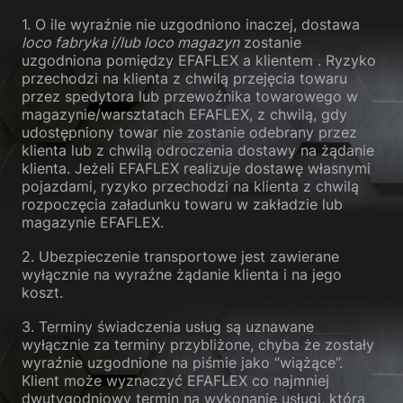
Polityka prywatności
Znak firmowy
1. O ile wyraźnie nie uzgodniono inaczej, dostawa
loco fabryka i/lub loco magazyn
zostanie
uzgodniona pomiędzy EFAFLEX a klientem . Ryzyko
przechodzi na klienta z chwilą przejęcia towaru
przez spedytora lub przewoźnika towarowego w
magazynie/warsztatach EFAFLEX, z chwilą, gdy
udostępniony towar nie zostanie odebrany przez
klienta lub z chwilą odroczenia dostawy na żądanie
klienta. Jeżeli EFAFLEX realizuje dostawę własnymi
pojazdami, ryzyko przechodzi na klienta z chwilą
rozpoczęcia załadunku towaru w zakładzie lub
magazynie EFAFLEX.
2. Ubezpieczenie transportowe jest zawierane
wyłącznie na wyraźne żądanie klienta i na jego
koszt.
3. Terminy świadczenia usług są uznawane
wyłącznie za terminy przybliżone, chyba że zostały
wyraźnie uzgodnione na piśmie jako “wiążące”.
Klient może wyznaczyć EFAFLEX co najmniej
dwutygodniowy termin na wykonanie usługi, która