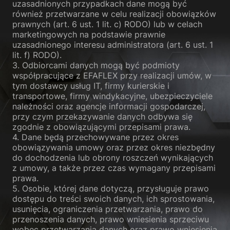
uzasadnionych przypadkach dane mogą być
również przetwarzane w celu realizacji obowiązków
prawnych (art. 6 ust. 1 lit. c) RODO) lub w celach
marketingowych na podstawie prawnie
uzasadnionego interesu administratora (art. 6 ust. 1
lit. f) RODO).
3. Odbiorcami danych mogą być podmioty
współpracujące z EFAFLEX przy realizacji umów, w
tym dostawcy usług IT, firmy kurierskie i
transportowe, firmy windykacyjne, ubezpieczyciele
należności oraz agencje informacji gospodarczej,
przy czym przekazywanie danych odbywa się
zgodnie z obowiązującymi przepisami prawa.
4. Dane będą przechowywane przez okres
obowiązywania umowy oraz przez okres niezbędny
do dochodzenia lub obrony roszczeń wynikających
z umowy, a także przez czas wymagany przepisami
prawa.
5. Osobie, której dane dotyczą, przysługuje prawo
dostępu do treści swoich danych, ich sprostowania,
usunięcia, ograniczenia przetwarzania, prawo do
przenoszenia danych, prawo wniesienia sprzeciwu
wobec przetwarzania danych oraz prawo wniesienia