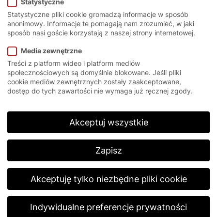
Statystyczne
Statystyczne pliki cookie gromadzą informacje w sposób
I. Zawarcie umowy,
anonimowy. Informacje te pomagają nam zrozumieć, w jaki
sposób nasi goście korzystają z naszej strony internetowej.
przedmiot umowy:
Media zewnętrzne
1. Niniejsze ogólne warunki sprzedaży i dostawy
Treści z platform wideo i platform mediów
(“warunki”) mają zastosowanie do wszystkich ofert,
społecznościowych są domyślnie blokowane. Jeśli pliki
dostaw i usług:
EFAFLEX Polska Spółka z
cookie mediów zewnętrznych zostały zaakceptowane,
ograniczoną odpowiedzialnością
z siedzibą: ul.
dostęp do tych zawartości nie wymaga już ręcznej zgody.
Krótka 27A, 42-200 Częstochowa (EFAFLEX). Mają
one również zastosowanie do wszystkich
przyszłych ofert, dostaw i usług EFAFLEX, chyba że
Akceptuj wszystkie
chodzi o transakcje, które nie są podobnego
rodzaju w porównaniu z obecną transakcją. Nasze
warunki uznaje się za zaakceptowane najpóźniej w
Zapisz
momencie przyjęcia dostawy lub usługi. Odmienne
indywidualne uzgodnienia przed i po złożeniu
zamówienia są bezskuteczne, chyba że zostały
Akceptuję tylko niezbędne pliki cookie
potwierdzone przez EFAFLEX na piśmie. Dotyczy to
w szczególności zmiany niniejszej klauzuli formy
pisemnej, która wymaga formy pisemnej. Odmienne
Indywidualne preferencje prywatności
ogólne warunki handlowe klienta EFAFLEX zostają