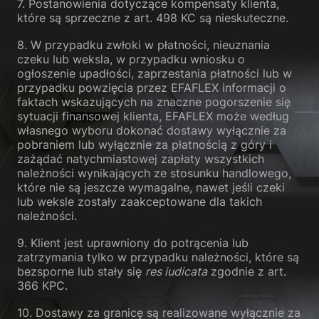
7. Postanowienia dotyczące kompensaty klienta,
które są sprzeczne z art. 498 KC są nieskuteczne.
8. W przypadku zwłoki w płatności, nieuznania
czeku lub weksla, w przypadku wniosku o
ogłoszenie upadłości, zaprzestania płatności lub w
przypadku powzięcia przez EFAFLEX informacji o
faktach wskazujących na znaczne pogorszenie się
sytuacji finansowej klienta, EFAFLEX może według
własnego wyboru dokonać dostawy wyłącznie za
pobraniem lub wyłącznie za płatnością z góry i
zażądać natychmiastowej zapłaty wszystkich
należności wynikających ze stosunku handlowego,
które nie są jeszcze wymagalne, nawet jeśli czeki
lub weksle zostały zaakceptowane dla takich
należności.
9. Klient jest uprawniony do potrącenia lub
zatrzymania tylko w przypadku należności, które są
bezsporne lub stały się
res iudicata
zgodnie z art.
366 KPC.
10. Dostawy za granicę są realizowane wyłącznie za