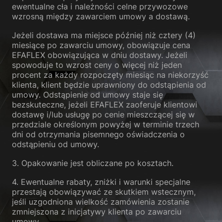
ewentualne cła i należności celne przywozowe
wzrosną między zawarciem umowy a dostawą.
Jeżeli dostawa ma miejsce później niż cztery (4)
miesiące po zawarciu umowy, obowiązuje cena
EFAFLEX obowiązująca w dniu dostawy. Jeżeli
spowoduje to wzrost ceny o więcej niż jeden
procent za każdy rozpoczęty miesiąc na niekorzyść
klienta, klient będzie uprawniony do odstąpienia od
umowy. Odstąpienie od umowy staje się
bezskuteczne, jeżeli EFAFLEX zaoferuje klientowi
dostawę i/lub usługę po cenie mieszczącej się w
przedziale określonym powyżej w terminie trzech
dni od otrzymania pisemnego oświadczenia o
odstąpieniu od umowy.
3. Opakowanie jest obliczane po kosztach.
4. Ewentualne rabaty, zniżki i warunki specjalne
przestają obowiązywać ze skutkiem wstecznym,
jeśli uzgodniona wielkość zamówienia zostanie
zmniejszona z inicjatywy klienta po zawarciu
umowy.