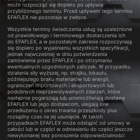
może rozpocząć się dopiero po upływie
przybliżonego terminu. Przed upływem tego terminu
EFAFLEX nie pozostaje w zwłoce.
Wszystkie terminy świadczenia usług są uzależnione
od prawidłowego i terminowego dostarczenia ich
do EFAFLEX, a w pozostałym zakresie rozpoczynają
się dopiero po wyjaśnieniu wszystkich specyfikacji,
jednak najwcześniej w dniu potwierdzenia
zamówienia przez EFAFLEX i po otrzymaniu
ewentualnych uzgodnionych zaliczek. W przypadku
działania siły wyższej, np. strajku, lokautu,
późniejszego braku materiałów lub energii,
ograniczeń importowych i eksportowych lub
podobnych nieprzewidywalnych zdarzeń, które
następnie pogarszają lub uniemożliwiają dostawę
EFAFLEX lub jego dostawcom, ulegają one
przedłużeniu o okres trwania przeszkody plus
rozsądny czas na jej usunięcie. W takich
przypadkach EFAFLEX może odstąpić od umowy w
całości lub w części w odniesieniu do części jeszcze
niewykonanej bez ponoszenia odpowiedzialności