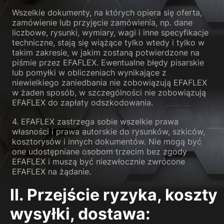
Wróć
Wszelkie dokumenty, na których opiera się oferta,
Preferencje prywatności
zamówienie lub przyjęcie zamówienia, np. dane
Niezbędne (1)
liczbowe, rysunki, wymiary, wagi i inne specyfikacje
techniczne, stają się wiążące tylko wtedy i tylko w
Niezbędne pliki cookie zapewniają podstawowe funkcje i są wymagane
do prawidłowego funkcjonowania strony internetowej.
takim zakresie, w jakim zostaną potwierdzone na
piśmie przez EFAFLEX. Ewentualne błędy pisarskie
Pokaż informacje o plikach cookie
lub pomyłki w obliczeniach wynikające z
niewielkiego zaniedbania nie zobowiązują EFAFLEX
Sta
Statystyczne (1)
w żaden sposób, w szczególności nie zobowiązują
EFAFLEX do zapłaty odszkodowania.
Statystyczne pliki cookie gromadzą informacje w sposób anonimowy.
Informacje te pomagają nam zrozumieć, w jaki sposób nasi goście
korzystają z naszej strony internetowej.
4. EFAFLEX zastrzega sobie wszelkie prawa
własności i prawa autorskie do rysunków, szkiców,
Pokaż informacje o plikach cookie
kosztorysów i innych dokumentów. Nie mogą być
one udostępniane osobom trzecim bez zgody
Med
Media zewnętrzne (2)
EFAFLEX i muszą być niezwłocznie zwrócone
EFAFLEX na żądanie.
Treści z platform wideo i platform mediów społecznościowych są
domyślnie blokowane. Jeśli pliki cookie mediów zewnętrznych zostały
II. Przejście ryzyka, koszty
zaakceptowane, dostęp do tych zawartości nie wymaga już ręcznej
zgody.
wysyłki, dostawa
:
Pokaż informacje o plikach cookie