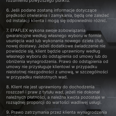
rozumieniu powyższego punktu.
6. Jeśli podane zostaną informacje dotyczące
prędkości otwierania i zamykania, będą one zależeć
od instalacji klienta i mogą się odpowiednio różnić.
7. EFAFLEX wykona swoje zobowiązania
gwarancyjne według własnego wyboru w formie
usunięcia wad lub wykonania nowego dzieła i/lub
nowej dostawy. Jeżeli dodatkowe świadczenie nie
powiedzie się, klient będzie uprawniony według
własnego wyboru do odstąpienia od umowy lub do
obniżenia wynagrodzenia. Prawo do odstąpienia od
umowy nie przysługuje klientowi w przypadku
nieistotnej niezgodności z umową, w szczególności
w przypadku nieistotnych wad.
8. Klient nie jest uprawniony do dochodzenia
roszczeń i praw z tytułu wad, jeżeli nie dokonał
należnych płatności, a należna kwota pozostaje w
rozsądnej proporcji do wartości wadliwej usługi.
9. Prawo zatrzymania przez klienta wynagrodzenia