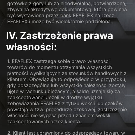
gotówkę z góry lub za nieodwołalną, potwierdzoną,
zbywalną akredytywę dokumentową, która powinna
być wystawiona przez bank EFAFLEX na rzecz
EFAFLEX i może być wielokrotnie podzielona.
IV. Zastrzeżenie prawa
własności:
1. EFAFLEX zastrzega sobie prawo własności
towarów do momentu otrzymania wszystkich
płatności wynikających ze stosunków handlowych z
klientem. Obowiązuje to odpowiednio w przypadku,
gdy poszczególne lub wszystkie należności zostały
ujęte w rachunku bieżącym, a saldo uznaje się za
zaakceptowane. Jeżeli w drodze wyjątku
zobowiązania EFAFLEX z tytułu weksli lub czeków
powstają w tzw. procedurze czekowej, zastrzeżenie
własności nie wygasa przed uznaniem weksli
zaakceptowanych przez klienta.
2. Klient jest uprawniony do odsprzedaży towaru w