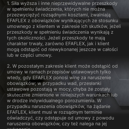
1. Siła wyższa i inne nieprzewidywalne przeszkody
w spełnieniu świadczenia, których nie można
przezwyciężyć rozsądnymi kosztami, zwalniają
EFAFLEX z obowiązków wynikających ze stosunku
umownego z klientem w zakresie ich skutków, jeżeli
przeszkody w spełnieniu świadczenia wynikają z
tych okoliczności. Jeżeli przeszkody te mają
charakter trwały, zarówno EFAFLEX, jak i klient
mogą odstąpić od niewykonanej jeszcze w całości
lub w części umowy.
2. W pozostałym zakresie klient może odstąpić od
umowy w ramach przepisów ustawowych tylko
wtedy, gdy EFAFLEX ponosi winę za naruszenie
obowiązków; w przypadku wad, przesłanki
ustawowe pozostają w mocy, chyba że zostały
skutecznie zmienione w niniejszych warunkach lub
w drodze indywidualnego porozumienia. W
przypadku naruszenia obowiązków, na żądanie
EFAFLEX, klient musi w rozsądnym terminie
oświadczyć, czy odstępuje od umowy z powodu
naruszenia obowiązków, czy też nalega na jej