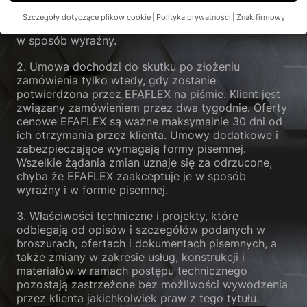
niniejszym odrzucone; nie mają one zastosowania,
Szczegóły dotyczące plików cookie
Polityka prywatności
Znak firmowy
nawet jeśli EFAFLEX nie sprzeciwi się im ponownie
Preferencje prywatności
w sposób wyraźny.
Jeśli masz mniej niż 16 lat i chcesz wyrazić zgodę na usługi
2. Umowa dochodzi do skutku po złożeniu
opcjonalne, musisz poprosić o zgodę swoich opiekunów
prawnych.
zamówienia tylko wtedy, gdy zostanie
potwierdzona przez EFAFLEX na piśmie. Klient jest
Na naszej stronie internetowej używamy plików cookie i innych
związany zamówieniem przez dwa tygodnie. Oferty
technologii. Niektóre z nich są niezbędne, podczas gdy inne
cenowe EFAFLEX są ważne maksymalnie 30 dni od
pomagają nam ulepszyć tę stronę i Twoje doświadczenia.
Dane
ich otrzymania przez klienta. Umowy dodatkowe i
osobowe mogą być przetwarzane (np. cechy rozpoznawcze,
zabezpieczające wymagają formy pisemnej.
adresy IP), na przykład w celu spersonalizowania reklam i treści
Wszelkie żądania zmian uznaje się za odrzucone,
lub pomiaru reklam i treści.
Więcej informacji na temat
wykorzystania Państwa danych znajdą Państwo w naszej
chyba że EFAFLEX zaakceptuje je w sposób
polityce prywatności
.
wyraźny i w formie pisemnej.
Tutaj znajdziesz przegląd wszystkich używanych plików
cookie. Możesz wyrazić zgodę na całe kategorie lub wyświetlić
3. Właściwości techniczne i projekty, które
dalsze informacje i wybrać określone pliki cookie.
odbiegają od opisów i szczegółów podanych w
broszurach, ofertach i dokumentach pisemnych, a
Akceptuj wszystkie
Zapisz
także zmiany w zakresie usług, konstrukcji i
materiałów w ramach postępu technicznego
pozostają zastrzeżone bez możliwości wywodzenia
Akceptuję tylko niezbędne pliki cookie
przez klienta jakichkolwiek praw z tego tytułu.