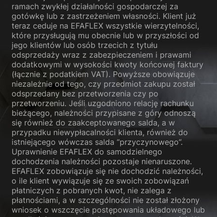
ramach zwykłej działalności gospodarczej za
gotówkę lub z zastrzeżeniem własności. Klient już
teraz ceduje na EFAFLEX wszystkie wierzytelności,
które przysługują mu obecnie lub w przyszłości od
jego klientów lub osób trzecich z tytułu
odsprzedaży wraz z zabezpieczeniem i prawami
dodatkowymi w wysokości kwoty końcowej faktury
(łącznie z podatkiem VAT). Powyższe obowiązuje
niezależnie od tego, czy przedmiot zakupu został
odsprzedany bez przetworzenia czy po
przetworzeniu. Jeśli uzgodniono relację rachunku
bieżącego, należności przypisane z góry odnoszą
się również do zaakceptowanego salda, a w
przypadku niewypłacalności klienta, również do
istniejącego wówczas salda “przyczynowego”.
Uprawnienie EFAFLEX do samodzielnego
dochodzenia należności pozostaje nienaruszone.
EFAFLEX zobowiązuje się nie dochodzić należności,
o ile klient wywiązuje się ze swoich zobowiązań
płatniczych z pobranych kwot, nie zalega z
płatnościami, a w szczególności nie został złożony
wniosek o wszczęcie postępowania układowego lub