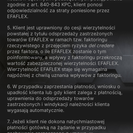
zgodnie z art. 840-843 KPC, klient ponosi
odpowiedzialność za straty poniesione przez
EFAFLEX.
5. Klient jest uprawniony do cesji wierzytelności
powstałej z tytułu odsprzedaży zastrzeżonych
towarów EFAFLEX w ramach tzw. faktoringu
rzeczywistego z przejęciem ryzyka
del credere
przez faktora, o ile EFAFLEX zostanie o tym
poinformowany, a wpływy z faktoringu przekroczą
wartość zabezpieczonej wierzytelności EFAFLEX.
Wierzytelność EFAFLEX staje się wymagalna
najpóźniej z chwilą uznania wpływów z faktoringu.
6. W przypadku zaprzestania płatności, wniosku o
upadłość klienta lub gdy klient zalega z płatnością,
uprawnienia do odsprzedaży towarów
zastrzeżonych i windykacji należności klienta
wygasają automatycznie.
7. Jeżeli klient nie dokona natychmiastowej
płatności gotówką na żądanie w przypadku