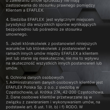
o zawieraniu umów sprzedaży nie mają
zastosowania do stosunku prawnego pomiędzy
Klientem a EFAFLEX.
4. Siedziba EFAFLEX jest wyłącznym miejscem
jurysdykcji dla wszystkich sporów wynikających
bezpośrednio lub pośrednio ze stosunku
umownego.
5. Jeżeli którekolwiek z postanowień niniejszych
warunków lub którekolwiek z postanowień w
ramach innych umów między EFAFLEX a klientem
jest lub stanie się nieskuteczne, nie ma to wpływu
na skuteczność wszystkich innych postanowień lub
umów.
6. Ochrona danych osobowych
1. Administratorem danych osobowych klientów jest
EFAFLEX Polska Sp. z o.o. z siedzibą w
Częstochowie, ul. Krótka 27A, 42-200 Częstochowa.
2. Dane osobowe klientów przetwarzane są w
związku z zawieraniem i wykonywaniem umów, na
podstawie art. 6 ust. 1 lit. b) i f) RODO. W