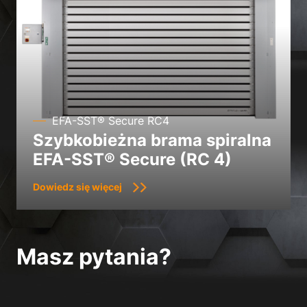
EFA-SST® Secure RC4
Szybkobieżna brama spiralna
EFA-SST® Secure (RC 4)
Dowiedz się więcej
Masz pytania?