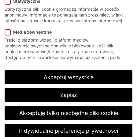
Statystyczne
włamaniem.
Statystyczne pliki cookie gromadzą informacje w sposób
anonimowy. Informacje te pomagają nam zrozumieć, w jaki
sposób nasi goście korzystają z naszej strony internetowej.
Media zewnętrzne
Strona główna
/
Rozwiązania
/
Rozwiązania specjalistyczne
/
Treści z platform wideo i platform mediów
Ochrona antywłamaniowa
społecznościowych są domyślnie blokowane. Jeśli pliki
cookie mediów zewnętrznych zostały zaakceptowane,
dostęp do tych zawartości nie wymaga już ręcznej zgody.
Certyfikowane
zabezpieczenia bez
Akceptuj wszystkie
ograniczeń.
Zapisz
Włamania i rabunki nie są rzadkością, a ponadto są
zwykle planowane z wyprzedzeniem i dobrze
Akceptuję tylko niezbędne pliki cookie
zorganizowane. Zarówno zatrudnieni pracownicy,
jak i maszyny, materiały i zapasy są najważniejszymi
aktywami dla wielu firm. Tym ważniejsza jest
Indywidualne preferencje prywatności
niezawodna i bezpieczna ochrona przed