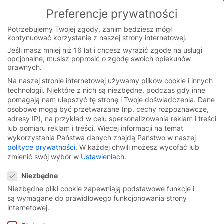
Skip
Preferencje prywatności
to
You are currently on the Polish website.
content
Switch to the English version.
Potrzebujemy Twojej zgody, zanim będziesz mógł
kontynuować korzystanie z naszej strony internetowej.
Continue
Jeśli masz mniej niż 16 lat i chcesz wyrazić zgodę na usługi
opcjonalne, musisz poprosić o zgodę swoich opiekunów
prawnych.
Na naszej stronie internetowej używamy plików cookie i innych
technologii. Niektóre z nich są niezbędne, podczas gdy inne
pomagają nam ulepszyć tę stronę i Twoje doświadczenia.
Dane
osobowe mogą być przetwarzane (np. cechy rozpoznawcze,
adresy IP), na przykład w celu spersonalizowania reklam i treści
lub pomiaru reklam i treści.
Więcej informacji na temat
wykorzystania Państwa danych znajdą Państwo w naszej
polityce prywatności
.
W każdej chwili możesz wycofać lub
zmienić swój wybór w
Ustawieniach
.
Preferencje prywatności
Niezbędne
Niezbędne pliki cookie zapewniają podstawowe funkcje i
są wymagane do prawidłowego funkcjonowania strony
Systemy bramowe
internetowej.
chroniące
przed