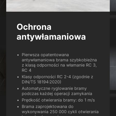
Wróć
Preferencje prywatności
Niezbędne (1)
Niezbędne pliki cookie zapewniają podstawowe funkcje i są wymagane
Ochrona
do prawidłowego funkcjonowania strony internetowej.
antywłamaniowa
Pokaż informacje o plikach cookie
Sta
Statystyczne (1)
Statystyczne pliki cookie gromadzą informacje w sposób anonimowy.
Pierwsza opatentowana
Informacje te pomagają nam zrozumieć, w jaki sposób nasi goście
antywłamaniowa brama szybkobieżna
korzystają z naszej strony internetowej.
z klasą odporności na włamanie RC 3,
Pokaż informacje o plikach cookie
RC 4
Klasy odporności RC 2-4 (zgodnie z
Med
Media zewnętrzne (2)
DIN/TS 18194:2020)
Automatyczne ryglowanie bramy
Treści z platform wideo i platform mediów społecznościowych są
podczas każdej operacji zamykania
domyślnie blokowane. Jeśli pliki cookie mediów zewnętrznych zostały
zaakceptowane, dostęp do tych zawartości nie wymaga już ręcznej
Prędkość otwierania bramy: do 1 m/s
zgody.
Brama zaprojektowana do
Pokaż informacje o plikach cookie
wykonywania 250 000 cykli otwierania