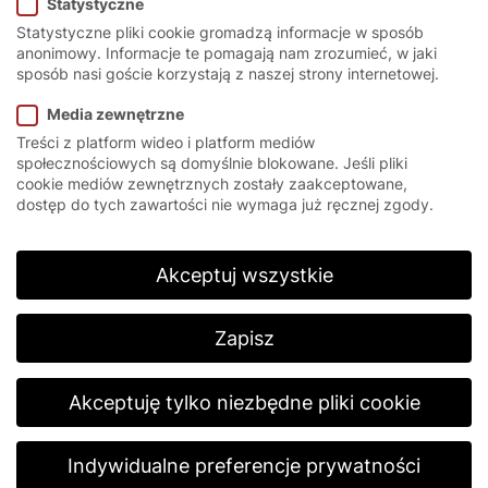
Dobierz produkt
Statystyczne
Statystyczne pliki cookie gromadzą informacje w sposób
Krok 1
anonimowy. Informacje te pomagają nam zrozumieć, w jaki
sposób nasi goście korzystają z naszej strony internetowej.
Media zewnętrzne
Rodzaj bramy
Treści z platform wideo i platform mediów
społecznościowych są domyślnie blokowane. Jeśli pliki
cookie mediów zewnętrznych zostały zaakceptowane,
Brama wewnętrzna
dostęp do tych zawartości nie wymaga już ręcznej zgody.
Brama zewnętrzna
Akceptuj wszystkie
Krok 2
Zapisz
Obszar zastosowania
Akceptuję tylko niezbędne pliki cookie
Ochrona maszyn
Indywidualne preferencje prywatności