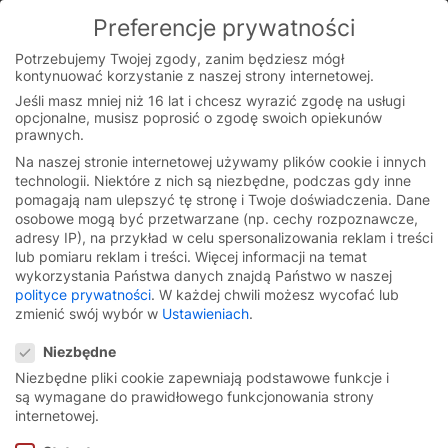
Skip
Preferencje prywatności
to
You are currently on the Polish website.
content
Switch to the English version.
Potrzebujemy Twojej zgody, zanim będziesz mógł
kontynuować korzystanie z naszej strony internetowej.
Continue
Jeśli masz mniej niż 16 lat i chcesz wyrazić zgodę na usługi
opcjonalne, musisz poprosić o zgodę swoich opiekunów
Strona główna
/
Produkty
/
Dobierz produkt
prawnych.
Na naszej stronie internetowej używamy plików cookie i innych
technologii. Niektóre z nich są niezbędne, podczas gdy inne
Znajdź odpowiedni
pomagają nam ulepszyć tę stronę i Twoje doświadczenia.
Dane
osobowe mogą być przetwarzane (np. cechy rozpoznawcze,
produkt za pomocą kilku
adresy IP), na przykład w celu spersonalizowania reklam i treści
lub pomiaru reklam i treści.
Więcej informacji na temat
kliknięć
wykorzystania Państwa danych znajdą Państwo w naszej
polityce prywatności
.
W każdej chwili możesz wycofać lub
zmienić swój wybór w
Ustawieniach
.
Preferencje prywatności
Niezbędne
Niezbędne pliki cookie zapewniają podstawowe funkcje i
są wymagane do prawidłowego funkcjonowania strony
internetowej.