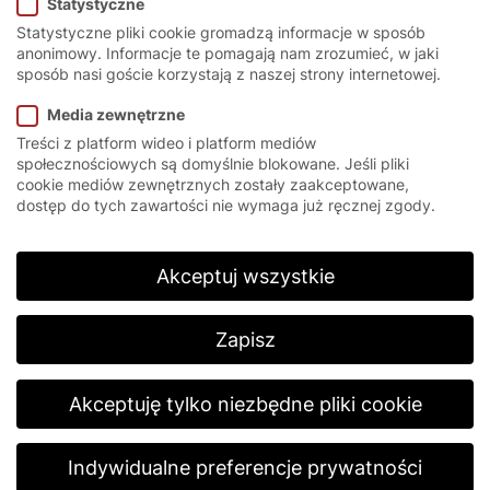
Statystyczne
Touch.
Statystyczne pliki cookie gromadzą informacje w sposób
anonimowy. Informacje te pomagają nam zrozumieć, w jaki
sposób nasi goście korzystają z naszej strony internetowej.
Media zewnętrzne
Treści z platform wideo i platform mediów
Elastyczna i
społecznościowych są domyślnie blokowane. Jeśli pliki
cookie mediów zewnętrznych zostały zaakceptowane,
wielofunkcyjna brama
dostęp do tych zawartości nie wymaga już ręcznej zgody.
Szybkobieżna brama rolowana EFA-SRT® Soft
Akceptuj wszystkie
Touch to wewnętrzna brama przemysłowa
zaprojektowana z myślą o intensywnym
użytkowaniu w strefach o dużym natężeniu ruchu.
Zapisz
Odporna na kolizje, niezawodna pod względem
funkcjonalnym, zajmująca mało miejsca i
wymagająca niewielkiej konserwacji.
Akceptuję tylko niezbędne pliki cookie
Indywidualne preferencje prywatności