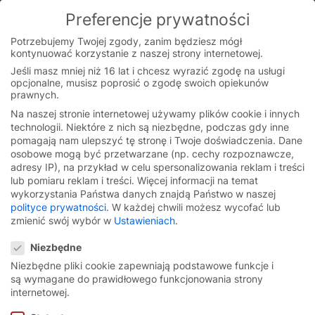
Preferencje prywatności
You are currently on the Polish website.
Switch to the English version.
Potrzebujemy Twojej zgody, zanim będziesz mógł
kontynuować korzystanie z naszej strony internetowej.
Continue
Skip
Jeśli masz mniej niż 16 lat i chcesz wyrazić zgodę na usługi
to
opcjonalne, musisz poprosić o zgodę swoich opiekunów
content
prawnych.
Na naszej stronie internetowej używamy plików cookie i innych
technologii. Niektóre z nich są niezbędne, podczas gdy inne
pomagają nam ulepszyć tę stronę i Twoje doświadczenia.
Dane
osobowe mogą być przetwarzane (np. cechy rozpoznawcze,
adresy IP), na przykład w celu spersonalizowania reklam i treści
lub pomiaru reklam i treści.
Więcej informacji na temat
wykorzystania Państwa danych znajdą Państwo w naszej
polityce prywatności
.
W każdej chwili możesz wycofać lub
zmienić swój wybór w
Ustawieniach
.
Preferencje prywatności
Niezbędne
Niezbędne pliki cookie zapewniają podstawowe funkcje i
są wymagane do prawidłowego funkcjonowania strony
Szybkobieżna brama
internetowej.
rolowana
EFA-SRT® Soft