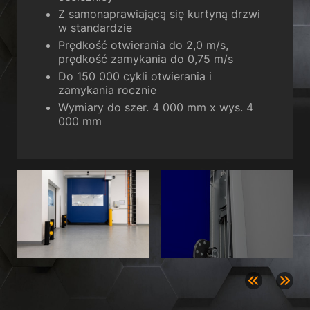
Wróć
Z samonaprawiającą się kurtyną drzwi
Preferencje prywatności
w standardzie
Niezbędne (1)
Prędkość otwierania do 2,0 m/s,
prędkość zamykania do 0,75 m/s
Niezbędne pliki cookie zapewniają podstawowe funkcje i są wymagane
do prawidłowego funkcjonowania strony internetowej.
Do 150 000 cykli otwierania i
zamykania rocznie
Pokaż informacje o plikach cookie
Wymiary do szer. 4 000 mm x wys. 4
Sta
Statystyczne (1)
000 mm
Statystyczne pliki cookie gromadzą informacje w sposób anonimowy.
Informacje te pomagają nam zrozumieć, w jaki sposób nasi goście
korzystają z naszej strony internetowej.
Pokaż informacje o plikach cookie
Med
Media zewnętrzne (2)
Treści z platform wideo i platform mediów społecznościowych są
domyślnie blokowane. Jeśli pliki cookie mediów zewnętrznych zostały
zaakceptowane, dostęp do tych zawartości nie wymaga już ręcznej
zgody.
Pokaż informacje o plikach cookie