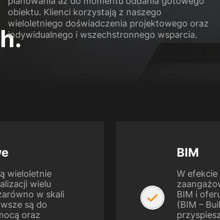
planowania aż do momentu oddania gotowego
obiektu. Klienci korzystają z naszego
wieloletniego doświadczenia projektowego oraz
h.
indywidualnego i wszechstronnego wsparcia.
we
BIM
ą wieloletnie
W efekcie 
izacji wielu
zaangażow
zarówno w skali
BIM i ofe
awsze są do
(BIM – Bui
omocą oraz
przyspies