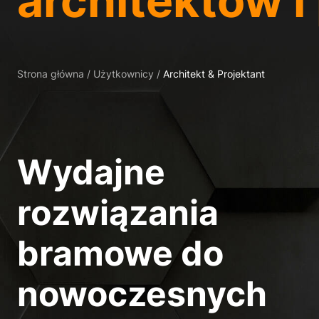
architektów i
Preferencje prywatnoś
Niezbędne (1)
Niezbędne pliki cookie
Strona główna
/
Użytkownicy
/
Architekt & Projektant
Statystyczne (1
Statystyczne pliki cook
goście korzystają z nasz
Wydajne
Media zewnętrz
rozwiązania
Treści z platform wideo
zostały zaakceptowane, 
bramowe do
nowoczesnych