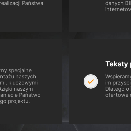
ealizacji Państwa
danych BI
internetow
Teksty
emy specjalne
ontażu naszych
Wspieramy
mi, kluczowymi
im przysp
Dzięki naszym
Dlatego o
aniecie Państwo
ofertowe 
go projektu.