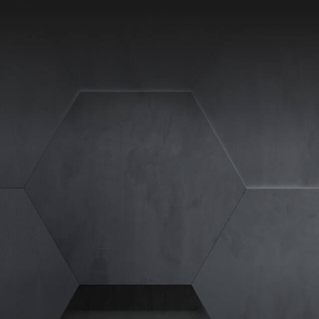
 strony internetowej.
Statystyczne
ieć, w jaki sposób nasi
Media zewnętrzne
kie mediów zewnętrznych
 prywatności
Znak firmowy