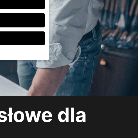
o zgodę swoich
h są niezbędne,
e mogą być
reklam i treści lub
 Państwo w naszej
słowe dla
 całe kategorie lub
Wróć