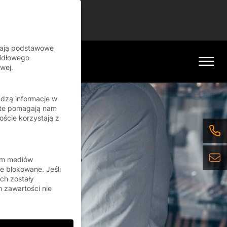
inue
iają podstawowe
widłowego
wej.
adzą informacje w
 te pomagają nam
oście korzystają z
orm mediów
e blokowane. Jeśli
ch zostały
 zawartości nie