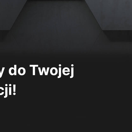
 do Twojej
ji!