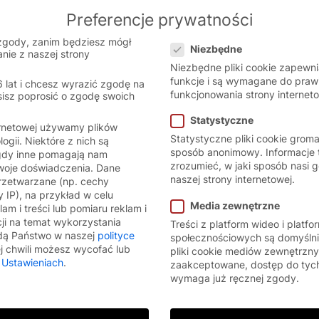
Preferencje prywatności
 the Polish website.
English
Cont
Preferencje prywatności
 version.
zgody, zanim będziesz mógł
Niezbędne
nie z naszej strony
Niezbędne pliki cookie zapewn
funkcje i są wymagane do pra
6 lat i chcesz wyrazić zgodę na
funkcjonowania strony interneto
sisz poprosić o zgodę swoich
Statystyczne
ernetowej używamy plików
Statystyczne pliki cookie grom
logii. Niektóre z nich są
sposób anonimowy. Informacje
gdy inne pomagają nam
zrozumieć, w jaki sposób nasi g
Twoje doświadczenia.
Dane
naszej strony internetowej.
zetwarzane (np. cechy
 IP), na przykład w celu
Media zewnętrzne
am i treści lub pomiaru reklam i
cji na temat wykorzystania
Treści z platform wideo i platf
dą Państwo w naszej
polityce
społecznościowych są domyślni
 chwili możesz wycofać lub
pliki cookie mediów zewnętrzny
w
Ustawieniach
.
zaakceptowane, dostęp do tych
wymaga już ręcznej zgody.