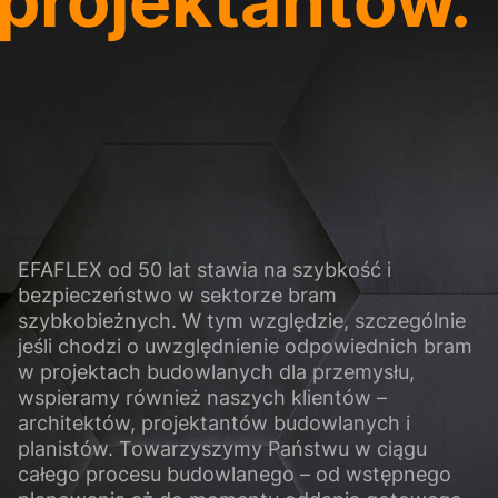
 projektantów.
ci
 zapewniają podstawowe funkcje i są wymagane do prawidłowego funkcjonowania
Pokaż informacje o plikach cookie
)
ie gromadzą informacje w sposób anonimowy. Informacje te pomagają nam zrozum
ej strony internetowej.
Pokaż informacje o plikach cookie
EFAFLEX od 50 lat stawia na szybkość i
ne (2)
bezpieczeństwo w sektorze bram
szybkobieżnych. W tym względzie, szczególnie
 i platform mediów społecznościowych są domyślnie blokowane. Jeśli pliki coo
dostęp do tych zawartości nie wymaga już ręcznej zgody.
jeśli chodzi o uwzględnienie odpowiednich bram
w projektach budowlanych dla przemysłu,
Pokaż informacje o plikach cookie
wspieramy również naszych klientów –
Polityka
architektów, projektantów budowlanych i
planistów. Towarzyszymy Państwu w ciągu
całego procesu budowlanego – od wstępnego