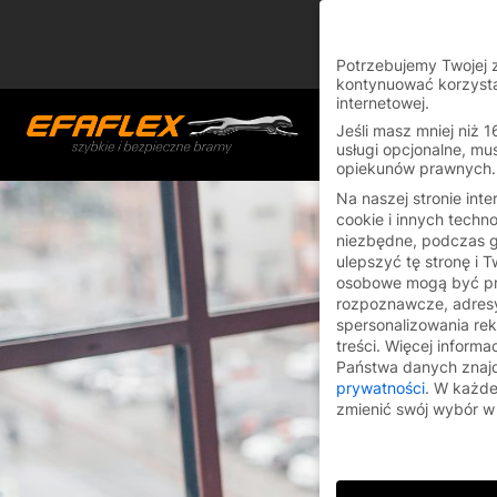
Skip
You are currently on
to
Switch to the English
content
Potrzebujemy Twojej 
kontynuować korzysta
internetowej.
Jeśli masz mniej niż 1
usługi opcjonalne, mu
opiekunów prawnych.
Na naszej stronie int
cookie i innych techno
niezbędne, podczas 
ulepszyć tę stronę i 
osobowe mogą być pr
rozpoznawcze, adresy
spersonalizowania rekl
treści.
Więcej informa
Państwa danych znaj
prywatności
.
W każdej
zmienić swój wybór 