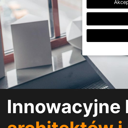
Akcep
Jeśli masz mniej niż 
opiekunów prawnych.
Na naszej stronie int
podczas gdy inne pom
przetwarzane (np. cec
pomiaru reklam i treśc
Innowacyjne 
polityce prywatności
.
Tutaj znajdziesz prz
wyświetlić dalsze info
Akceptuj wszystki