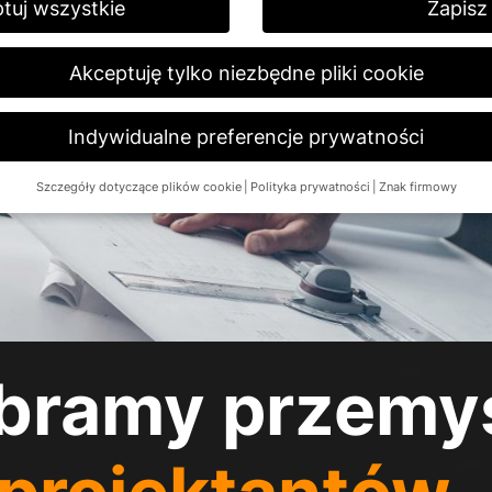
tuj wszystkie
Zapisz
Akceptuję tylko niezbędne pliki cookie
Indywidualne preferencje prywatności
Szczegóły dotyczące plików cookie
Polityka prywatności
Znak firmowy
Preferencje prywatności
16 lat i chcesz wyrazić zgodę na usługi opcjonalne, musisz poprosić 
ernetowej używamy plików cookie i innych technologii. Niektóre z nic
agają nam ulepszyć tę stronę i Twoje doświadczenia.
Dane osobow
hy rozpoznawcze, adresy IP), na przykład w celu spersonalizowania 
i.
Więcej informacji na temat wykorzystania Państwa danych znajdą
bramy przemy
egląd wszystkich używanych plików cookie. Możesz wyrazić zgodę na
rmacje i wybrać określone pliki cookie.
e
Zapisz
Akceptuję tylko niezbędne pliki cookie