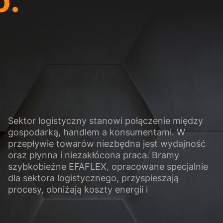
o.
ci
 zapewniają podstawowe funkcje i są wymagane do prawidłowego funkcjonowania
Pokaż informacje o plikach cookie
)
ie gromadzą informacje w sposób anonimowy. Informacje te pomagają nam zrozum
ej strony internetowej.
Pokaż informacje o plikach cookie
Sektor logistyczny stanowi połączenie między
ne (2)
gospodarką, handlem a konsumentami. W
przepływie towarów niezbędna jest wydajność
 i platform mediów społecznościowych są domyślnie blokowane. Jeśli pliki coo
dostęp do tych zawartości nie wymaga już ręcznej zgody.
oraz płynna i niezakłócona praca. Bramy
szybkobieżne EFAFLEX, opracowane specjalnie
Pokaż informacje o plikach cookie
dla sektora logistycznego, przyspieszają
Polityka
procesy, obniżają koszty energii i