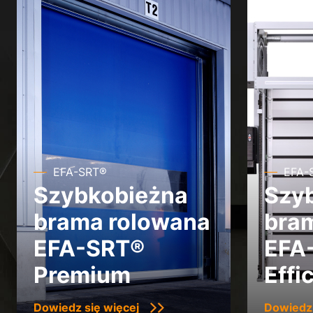
EFA-SRT®
EFA-S
Szybkobieżna
Szy
brama rolowana
bram
EFA-SRT®
EFA
Premium
Effi
Dowiedz się więcej
Dowiedz 