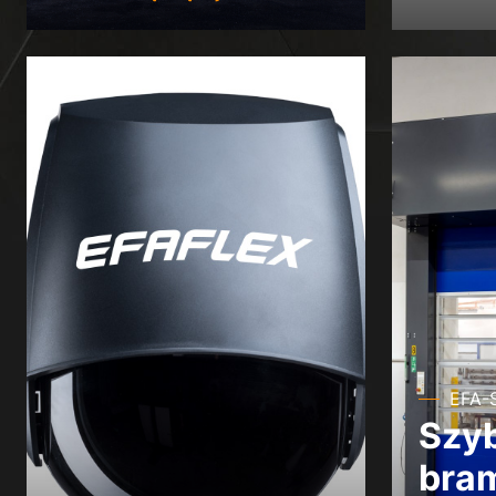
EFA-
Szy
bra