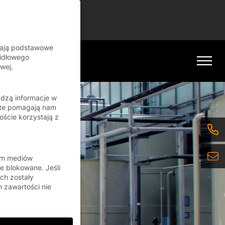
inue
iają podstawowe
widłowego
wej.
adzą informacje w
 te pomagają nam
oście korzystają z
orm mediów
e blokowane. Jeśli
ch zostały
 zawartości nie