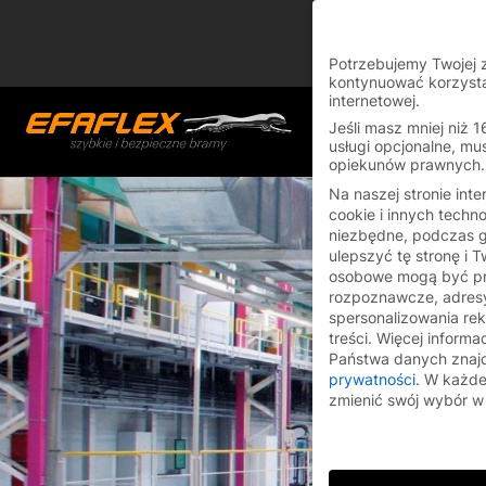
Skip
You are currently on
to
Switch to the English
content
Potrzebujemy Twojej 
kontynuować korzysta
internetowej.
Jeśli masz mniej niż 1
usługi opcjonalne, mu
opiekunów prawnych.
Na naszej stronie int
cookie i innych techno
niezbędne, podczas 
ulepszyć tę stronę i 
osobowe mogą być pr
rozpoznawcze, adresy
spersonalizowania rekl
treści.
Więcej informa
Państwa danych znaj
prywatności
.
W każdej
zmienić swój wybór 