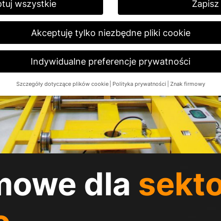
tuj wszystkie
Zapisz
Akceptuję tylko niezbędne pliki cookie
Indywidualne preferencje prywatności
Szczegóły dotyczące plików cookie
Polityka prywatności
Znak firmowy
Preferencje prywatności
16 lat i chcesz wyrazić zgodę na usługi opcjonalne, musisz poprosić 
ernetowej używamy plików cookie i innych technologii. Niektóre z nic
agają nam ulepszyć tę stronę i Twoje doświadczenia.
Dane osobow
hy rozpoznawcze, adresy IP), na przykład w celu spersonalizowania 
i.
Więcej informacji na temat wykorzystania Państwa danych znajdą
mowe dla
sekt
egląd wszystkich używanych plików cookie. Możesz wyrazić zgodę na
rmacje i wybrać określone pliki cookie.
e
Zapisz
Akceptuję tylko niezbędne pliki cookie