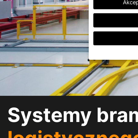
Akcep
Jeśli masz mniej niż 
opiekunów prawnych.
Na naszej stronie int
podczas gdy inne pom
przetwarzane (np. cec
pomiaru reklam i treśc
Systemy bra
polityce prywatności
.
Tutaj znajdziesz prz
wyświetlić dalsze info
Akceptuj wszystki