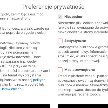
Preferencje prywatności
 the Polish website.
English
Cont
Preferencje prywatności
 version.
zgody, zanim będziesz mógł
Niezbędne
nie z naszej strony
Niezbędne pliki cookie zapewn
funkcje i są wymagane do pra
6 lat i chcesz wyrazić zgodę na
funkcjonowania strony interneto
sisz poprosić o zgodę swoich
Statystyczne
ernetowej używamy plików
Statystyczne pliki cookie grom
logii. Niektóre z nich są
sposób anonimowy. Informacje
gdy inne pomagają nam
zrozumieć, w jaki sposób nasi g
Twoje doświadczenia.
Dane
naszej strony internetowej.
zetwarzane (np. cechy
 IP), na przykład w celu
Media zewnętrzne
am i treści lub pomiaru reklam i
cji na temat wykorzystania
Treści z platform wideo i platf
dą Państwo w naszej
polityce
społecznościowych są domyślni
 chwili możesz wycofać lub
pliki cookie mediów zewnętrzny
w
Ustawieniach
.
zaakceptowane, dostęp do tych
wymaga już ręcznej zgody.