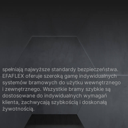
 strony internetowej.
Statystyczne
ieć, w jaki sposób nasi
spełniają najwyższe standardy bezpieczeństwa.
Media zewnętrzne
EFAFLEX oferuje szeroką gamę indywidualnych
systemów bramowych do użytku wewnętrznego
kie mediów zewnętrznych
i zewnętrznego. Wszystkie bramy szybkie są
dostosowane do indywidualnych wymagań
klienta, zachwycają szybkością i doskonałą
 prywatności
Znak firmowy
żywotnością.