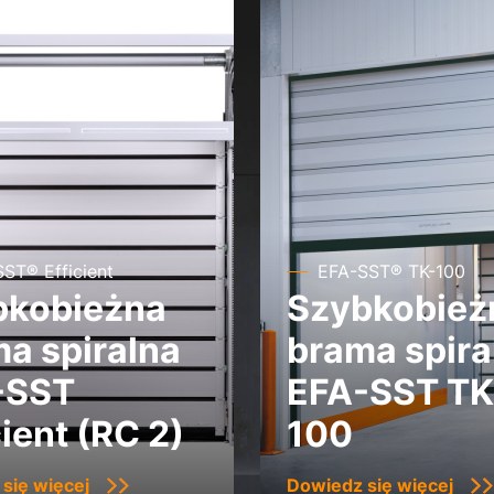
ST® Efficient
EFA-SST® TK-100
bkobieżna
Szybkobież
a spiralna
brama spira
-SST
EFA-SST TK
cient (RC 2)
100
się więcej
Dowiedz się więcej