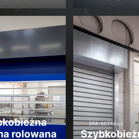
STR® Flex
bkobieżna
EFA-SST®Alux
ma rolowana
Szybkobież