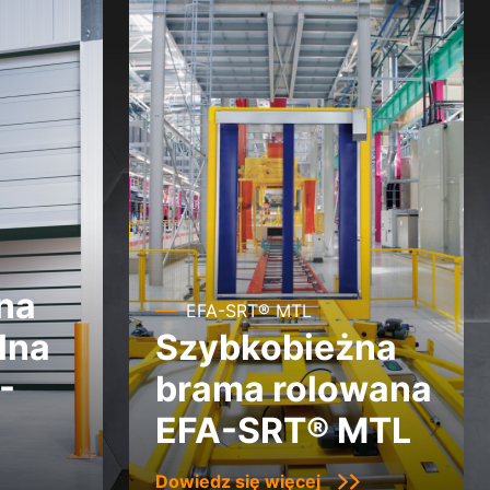
na
EFA-SRT® MTL
lna
Szybkobieżna
-
brama rolowana
EFA-SRT® MTL
Dowiedz się więcej