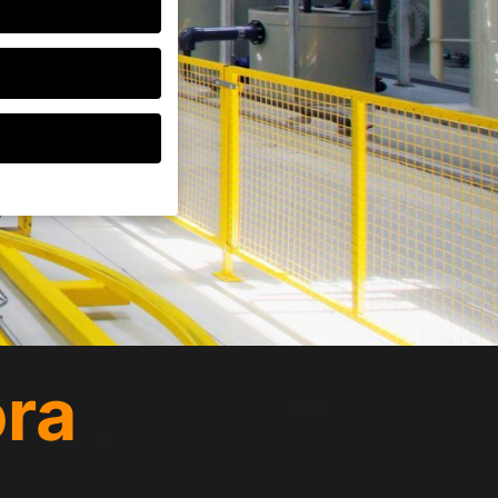
o zgodę swoich
h są niezbędne,
e mogą być
reklam i treści lub
 Państwo w naszej
ora
 całe kategorie lub
Wróć