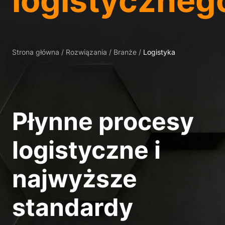
logistyczneg
Preferencje prywatnoś
Niezbędne (1)
Niezbędne pliki cookie
Strona główna
/
Rozwiązania
/
Branże
/
Logistyka
Statystyczne (1
Statystyczne pliki cook
goście korzystają z nasz
Płynne procesy
Media zewnętrz
logistyczne i
Treści z platform wideo
zostały zaakceptowane, 
najwyższe
standardy