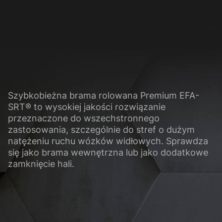
ci
 zapewniają podstawowe funkcje i są wymagane do prawidłowego funkcjonowania
Pokaż informacje o plikach cookie
)
ie gromadzą informacje w sposób anonimowy. Informacje te pomagają nam zrozum
ej strony internetowej.
Szybkobieżna brama rolowana Premium EFA-
Pokaż informacje o plikach cookie
SRT® to wysokiej jakości rozwiązanie
przeznaczone do wszechstronnego
ne (2)
zastosowania, szczególnie do stref o dużym
natężeniu ruchu wózków widłowych. Sprawdza
 i platform mediów społecznościowych są domyślnie blokowane. Jeśli pliki coo
dostęp do tych zawartości nie wymaga już ręcznej zgody.
się jako brama wewnętrzna lub jako dodatkowe
zamknięcie hali.
Pokaż informacje o plikach cookie
Polityka