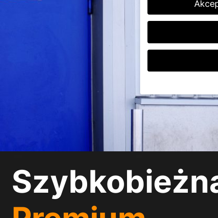
Akcep
Jeśli masz mniej niż 
opiekunów prawnych.
Na naszej stronie int
podczas gdy inne pom
przetwarzane (np. cec
pomiaru reklam i treśc
Szybkobieżn
polityce prywatności
.
Tutaj znajdziesz prz
wyświetlić dalsze info
Akceptuj wszystki