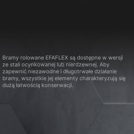
 strony internetowej.
Statystyczne
ieć, w jaki sposób nasi
Bramy rolowane EFAFLEX są dostępne w wersji
ze stali ocynkowanej lub nierdzewnej. Aby
zapewnić niezawodne i długotrwałe działanie
Media zewnętrzne
bramy, wszystkie jej elementy charakteryzują się
dużą łatwością konserwacji.
kie mediów zewnętrznych
 prywatności
Znak firmowy