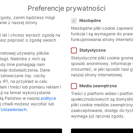
Preferencje prywatności
 the Polish website.
English
Cont
Preferencje prywatności
 version.
zgody, zanim będziesz mógł
Niezbędne
nie z naszej strony
Niezbędne pliki cookie zapewn
funkcje i są wymagane do pra
6 lat i chcesz wyrazić zgodę na
funkcjonowania strony interneto
sisz poprosić o zgodę swoich
Statystyczne
ernetowej używamy plików
Statystyczne pliki cookie grom
logii. Niektóre z nich są
sposób anonimowy. Informacje
gdy inne pomagają nam
zrozumieć, w jaki sposób nasi g
Twoje doświadczenia.
Dane
naszej strony internetowej.
zetwarzane (np. cechy
 IP), na przykład w celu
Media zewnętrzne
am i treści lub pomiaru reklam i
cji na temat wykorzystania
Treści z platform wideo i platf
dą Państwo w naszej
polityce
społecznościowych są domyślni
 chwili możesz wycofać lub
pliki cookie mediów zewnętrzny
w
Ustawieniach
.
zaakceptowane, dostęp do tych
wymaga już ręcznej zgody.