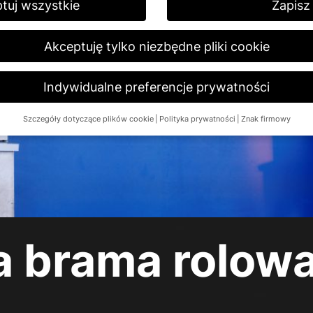
tuj wszystkie
Zapisz
Akceptuję tylko niezbędne pliki cookie
Indywidualne preferencje prywatności
Szczegóły dotyczące plików cookie
Polityka prywatności
Znak firmowy
Preferencje prywatności
16 lat i chcesz wyrazić zgodę na usługi opcjonalne, musisz poprosić 
ernetowej używamy plików cookie i innych technologii. Niektóre z nic
agają nam ulepszyć tę stronę i Twoje doświadczenia.
Dane osobow
hy rozpoznawcze, adresy IP), na przykład w celu spersonalizowania 
i.
Więcej informacji na temat wykorzystania Państwa danych znajdą
a brama rolow
egląd wszystkich używanych plików cookie. Możesz wyrazić zgodę na
rmacje i wybrać określone pliki cookie.
e
Zapisz
Akceptuję tylko niezbędne pliki cookie