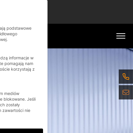
inue
iają podstawowe
widłowego
wej.
adzą informacje w
 te pomagają nam
oście korzystają z
orm mediów
e blokowane. Jeśli
ch zostały
 zawartości nie