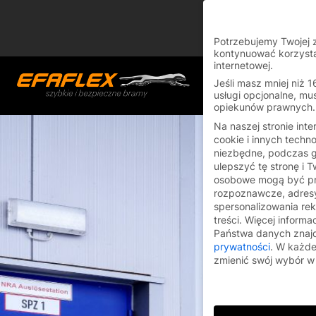
You are currently on
Switch to the English
Potrzebujemy Twojej 
kontynuować korzysta
Skip
internetowej.
to
Jeśli masz mniej niż 1
usługi opcjonalne, mu
content
opiekunów prawnych.
Na naszej stronie int
cookie i innych techno
niezbędne, podczas 
ulepszyć tę stronę i 
osobowe mogą być pr
rozpoznawcze, adresy
spersonalizowania rekl
treści.
Więcej informa
Państwa danych znaj
prywatności
.
W każdej
zmienić swój wybór 