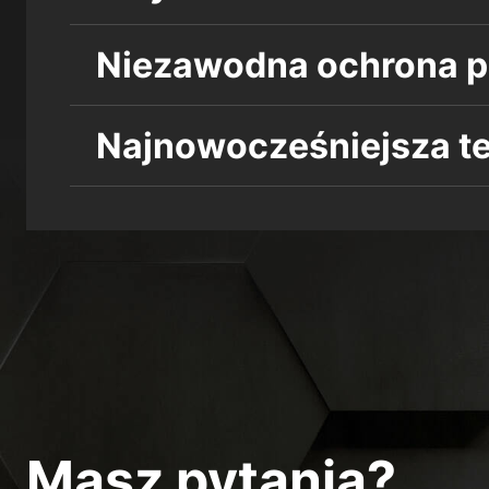
Niezawodna ochrona pr
Najnowocześniejsza t
Masz pytania?