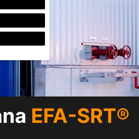
o zgodę swoich
h są niezbędne,
e mogą być
reklam i treści lub
 Państwo w naszej
ana
EFA-SRT®
 całe kategorie lub
Wróć