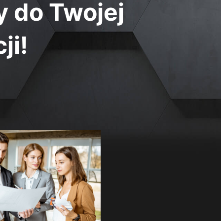
 do Twojej
ji!