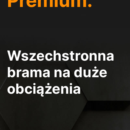
Premium
.
Preferencje prywatnoś
Niezbędne (1)
Niezbędne pliki cookie
Statystyczne (1
Statystyczne pliki cook
Wszechstronna
goście korzystają z nasz
brama na duże
Media zewnętrz
obciążenia
Treści z platform wideo
zostały zaakceptowane, 