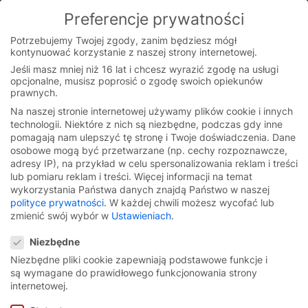
Preferencje prywatności
You are currently on the Polish website.
Switch to the English version.
Potrzebujemy Twojej zgody, zanim będziesz mógł
kontynuować korzystanie z naszej strony internetowej.
Continue
Skip
Jeśli masz mniej niż 16 lat i chcesz wyrazić zgodę na usługi
to
opcjonalne, musisz poprosić o zgodę swoich opiekunów
Strona główna
/
News i blog
/
Bramy szybkobieżne do
content
prawnych.
parkingów i garaży wielostanowiskowych
Na naszej stronie internetowej używamy plików cookie i innych
technologii. Niektóre z nich są niezbędne, podczas gdy inne
pomagają nam ulepszyć tę stronę i Twoje doświadczenia.
Dane
osobowe mogą być przetwarzane (np. cechy rozpoznawcze,
adresy IP), na przykład w celu spersonalizowania reklam i treści
lub pomiaru reklam i treści.
Więcej informacji na temat
wykorzystania Państwa danych znajdą Państwo w naszej
polityce prywatności
.
W każdej chwili możesz wycofać lub
zmienić swój wybór w
Ustawieniach
.
Preferencje prywatności
Niezbędne
Niezbędne pliki cookie zapewniają podstawowe funkcje i
są wymagane do prawidłowego funkcjonowania strony
internetowej.