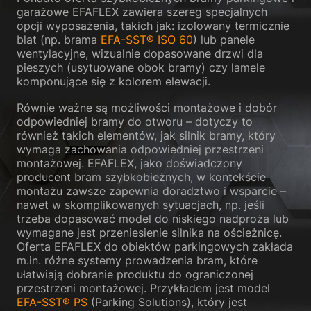
garażowe EFAFLEX zawiera szereg specjalnych
opcji wyposażenia, takich jak: izolowany termicznie
blat (np. brama
EFA-SST® ISO 60
) lub panele
wentylacyjne, wizualnie dopasowane drzwi dla
pieszych (usytuowane obok bramy) czy lamele
komponujące się z kolorem elewacji.
Równie ważne są możliwości montażowe i dobór
odpowiedniej bramy do otworu – dotyczy to
również takich elementów, jak silnik bramy, który
wymaga zachowania odpowiedniej przestrzeni
montażowej. EFAFLEX, jako doświadczony
producent bram szybkobieżnych, w kontekście
montażu zawsze zapewnia doradztwo i wsparcie –
nawet w skomplikowanych sytuacjach, np. jeśli
trzeba dopasować model do niskiego nadproża lub
wymagane jest przeniesienie silnika na ościeżnicę.
Oferta EFAFLEX do obiektów parkingowych zakłada
m.in. różne systemy prowadzenia bram, które
ułatwiają dobranie produktu do ograniczonej
przestrzeni montażowej. Przykładem jest model
EFA-SST® PS
(Parking Solutions), który jest