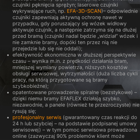
czujniki pęknięcia sprężyn; laserowe czujniki
wykrywające ruch, np
. EFA-3D-SCAN
)– odpowiednie
czujniki zapewniają aktywną ochronę nawet w
przypadku, gdy poruszający się wózek widłowy
aktywuje czujnik, a następnie zatrzyma się na dłużej
przed bramą (czujniki nadal będzie „widział” wózek i
nie zamknie bramy, dopóki ten przez nią nie
przejedzie lub się nie oddali);
efektywność ekonomiczna w dłuższej perspektywie
czasu – wynika m.in. z prędkości działania bram,
mniejszej wymiany powietrza, niższych kosztów
obsługi serwisowej, wytrzymałości (duża liczba cykli
pracy, na którą przygotowane są bramy
szybkobieżne);
opatentowane prowadzenie spiralne (bezstykowe) –
dzięki niemu bramy EFAFLEX działają szybko,
niezawodnie, a panele (również te przezroczyste) nie
rysują się;
profesjonalny serwis
(gwarantowany czas reakcji do
24 h lub szybciej – na podstawie podpisanej umowy
serwisowej) – w tym pomoc serwisowa prowadzona
online (zazwyczaj 90% problemów klient może