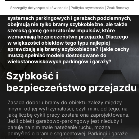
Szczegóły dotyczące plików cookie
Polityka prywatności
Znak firmowy
Nowoczesne rozwiązania EFAFLEX, stosowane w
Preferencje prywatności
systemach parkingowych i garażach podziemnych,
obejmują nie tylko bramy szybkobieżne, ale także
Jeśli masz mniej niż 16 lat i chcesz wyrazić zgodę na usługi
szeroką gamę generatorów impulsów, które
opcjonalne, musisz poprosić o zgodę swoich opiekunów
prawnych.
wzmacniają bezpieczeństwo przejazdu. Dlaczego
w większości obiektów tego typu najlepiej
Na naszej stronie internetowej używamy plików cookie i innych
sprawdzają się bramy szybkobieżne? I jakie cechy
technologii. Niektóre z nich są niezbędne, podczas gdy inne
muszą spełniać modele dostosowane do
pomagają nam ulepszyć tę stronę i Twoje doświadczenia.
Dane
wielostanowiskowych parkingów i garaży?
osobowe mogą być przetwarzane (np. cechy rozpoznawcze,
adresy IP), na przykład w celu spersonalizowania reklam i treści
Szybkość i
lub pomiaru reklam i treści.
Więcej informacji na temat
wykorzystania Państwa danych znajdą Państwo w naszej
bezpieczeństwo przejazdu
polityce prywatności
.
Tutaj znajdziesz przegląd wszystkich używanych plików
cookie. Możesz wyrazić zgodę na całe kategorie lub wyświetlić
dalsze informacje i wybrać określone pliki cookie.
Zasada doboru bramy do obiektu zależy między
innymi od jej wytrzymałości, czyli m.in. od tego, na
Akceptuj wszystkie
Zapisz
jaką liczbę cykli pracy została ona zaprojektowana.
Jeśli obiekt garażowo-parkingowy jest nieduży i
panuje na nim małe natężenie ruchu, można
Akceptuję tylko niezbędne pliki cookie
pomyśleć o bramie segmentowej. Parkingi i garaże