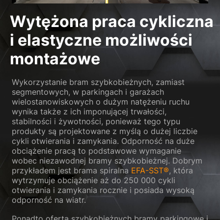
Wytężona praca cykliczna
i elastyczne możliwości
montażowe
Wykorzystanie bram szybkobieżnych, zamiast
segmentowych, w parkingach i garażach
wielostanowiskowych o dużym natężeniu ruchu
wynika także z ich imponującej trwałości,
stabilności i żywotności, ponieważ tego typu
produkty są projektowane z myślą o dużej liczbie
cykli otwierania i zamykania. Odporność na duże
obciążenie pracą to podstawowe wymaganie
wobec niezawodnej bramy szybkobieżnej. Dobrym
przykładem jest brama spiralna
EFA-SST®
, która
wytrzymuje obciążenie aż do 250 000 cykli
otwierania i zamykania rocznie i posiada wysoką
odporność na wiatr.
Ponadto oferta szybkobieżnych bramy parkingowe i