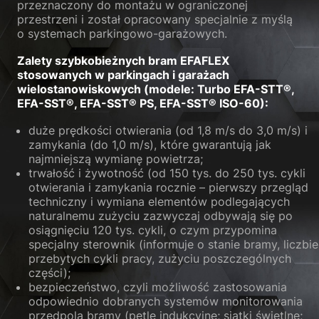
przeznaczony do montażu w ograniczonej
przestrzeni i został opracowany specjalnie z myślą
o systemach parkingowo-garażowych.
Zalety szybkobieżnych bram EFAFLEX
stosowanych w parkingach i garażach
wielostanowiskowych (modele: Turbo EFA-STT®,
EFA-SST®, EFA-SST® PS, EFA-SST® ISO-60):
duże prędkości otwierania (od 1,8 m/s do 3,0 m/s) i
zamykania (do 1,0 m/s), które gwarantują jak
najmniejszą wymianę powietrza;
trwałość i żywotność (od 150 tys. do 250 tys. cykli
otwierania i zamykania rocznie – pierwszy przegląd
techniczny i wymiana elementów podlegających
naturalnemu zużyciu zazwyczaj odbywają się po
osiągnięciu 120 tys. cykli, o czym przypomina
specjalny sterownik (informuje o stanie bramy, liczbie
przebytych cykli pracy, zużyciu poszczególnych
części);
bezpieczeństwo, czyli możliwość zastosowania
odpowiednio dobranych systemów monitorowania
przedpola bramy (pętle indukcyjne; siatki świetlne;