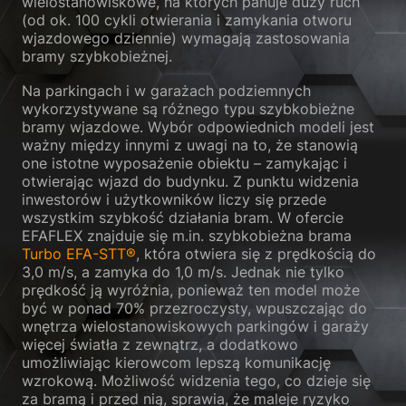
wielostanowiskowe, na których panuje duży ruch
Wróć
(od ok. 100 cykli otwierania i zamykania otworu
Preferencje prywatności
wjazdowego dziennie) wymagają zastosowania
Niezbędne (1)
bramy szybkobieżnej.
Niezbędne pliki cookie zapewniają podstawowe funkcje i są wymagane
Na parkingach i w garażach podziemnych
do prawidłowego funkcjonowania strony internetowej.
wykorzystywane są różnego typu szybkobieżne
Pokaż informacje o plikach cookie
bramy wjazdowe. Wybór odpowiednich modeli jest
ważny między innymi z uwagi na to, że stanowią
Sta
Statystyczne (1)
one istotne wyposażenie obiektu – zamykając i
otwierając wjazd do budynku. Z punktu widzenia
Statystyczne pliki cookie gromadzą informacje w sposób anonimowy.
inwestorów i użytkowników liczy się przede
Informacje te pomagają nam zrozumieć, w jaki sposób nasi goście
wszystkim szybkość działania bram. W ofercie
korzystają z naszej strony internetowej.
EFAFLEX znajduje się m.in. szybkobieżna brama
Pokaż informacje o plikach cookie
Turbo EFA-STT®
, która otwiera się z prędkością do
3,0 m/s, a zamyka do 1,0 m/s. Jednak nie tylko
Med
Media zewnętrzne (2)
prędkość ją wyróżnia, ponieważ ten model może
być w ponad 70% przezroczysty, wpuszczając do
Treści z platform wideo i platform mediów społecznościowych są
wnętrza wielostanowiskowych parkingów i garaży
domyślnie blokowane. Jeśli pliki cookie mediów zewnętrznych zostały
zaakceptowane, dostęp do tych zawartości nie wymaga już ręcznej
więcej światła z zewnątrz, a dodatkowo
zgody.
umożliwiając kierowcom lepszą komunikację
wzrokową. Możliwość widzenia tego, co dzieje się
Pokaż informacje o plikach cookie
za bramą i przed nią, sprawia, że maleje ryzyko