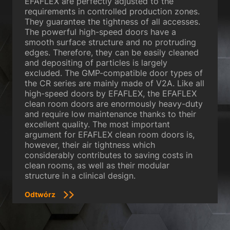
EFAFLEX are perfectly adjusted to the
Polityka prywatności
Znak firmowy
requirements in controlled production zones.
They guarantee the tightness of all accesses.
The powerful high-speed doors have a
smooth surface structure and no protruding
edges. Therefore, they can be easily cleaned
and depositing of particles is largely
excluded. The GMP-compatible door types of
the CR series are mainly made of V2A. Like all
high-speed doors by EFAFLEX, the EFAFLEX
clean room doors are enormously heavy-duty
and require low maintenance thanks to their
excellent quality. The most important
argument for EFAFLEX clean room doors is,
however, their air tightness which
considerably contributes to saving costs in
clean rooms, as well as their modular
structure in a clinical design.
Odtwórz