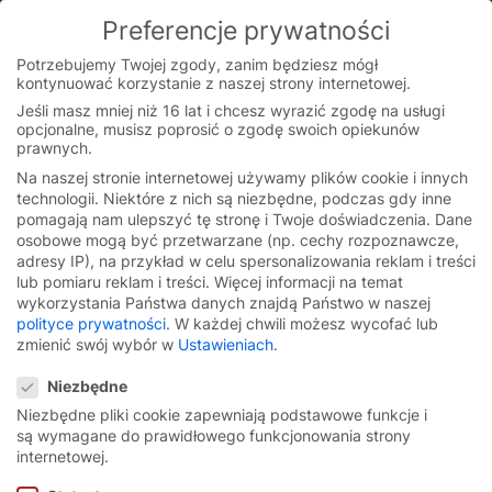
Skip
Preferencje prywatności
to
You are currently on the Polish website.
content
Switch to the English version.
Potrzebujemy Twojej zgody, zanim będziesz mógł
kontynuować korzystanie z naszej strony internetowej.
Continue
Jeśli masz mniej niż 16 lat i chcesz wyrazić zgodę na usługi
opcjonalne, musisz poprosić o zgodę swoich opiekunów
prawnych.
Na naszej stronie internetowej używamy plików cookie i innych
Strona główna
/
Filmy
/
Seria CR
technologii. Niektóre z nich są niezbędne, podczas gdy inne
pomagają nam ulepszyć tę stronę i Twoje doświadczenia.
Dane
osobowe mogą być przetwarzane (np. cechy rozpoznawcze,
adresy IP), na przykład w celu spersonalizowania reklam i treści
lub pomiaru reklam i treści.
Więcej informacji na temat
Filmy dotyczące seria CR
wykorzystania Państwa danych znajdą Państwo w naszej
polityce prywatności
.
W każdej chwili możesz wycofać lub
zmienić swój wybór w
Ustawieniach
.
Preferencje prywatności
Niezbędne
Niezbędne pliki cookie zapewniają podstawowe funkcje i
High-speed roll-up door
są wymagane do prawidłowego funkcjonowania strony
internetowej.
EFA-SRT® CR Efficient.