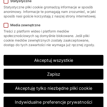
Statystyczne
Statystyczne pliki cookie gromadzą informacje w sposób
anonimowy. Informacje te pomagają nam zrozumieć, w jaki
sposób nasi goście korzystają z naszej strony internetowej.
Wczytując film, wyrażasz zgodę na politykę prywatności
firmy YouTube.
Dowiedz się więcej
Media zewnętrzne
Treści z platform wideo i platform mediów
Wczytaj film
społecznościowych są domyślnie blokowane. Jeśli pliki
cookie mediów zewnętrznych zostały zaakceptowane,
Zawsze odblokowuj YouTube
dostęp do tych zawartości nie wymaga już ręcznej zgody.
Akceptuj wszystkie
EFA-SRT® – BAU 2017
Zapisz
The EFAFLEX High-Speed, Roll-up Door,
individually customized with a printing
available for the curtain.
Akceptuję tylko niezbędne pliki cookie
Odtwórz
Indywidualne preferencje prywatności