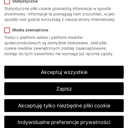
Statystyczne
Statystyczne pliki cookie gromadzą informacje w sposób
anonimowy. Informacje te pomagają nam zrozumieć, w jaki
sposób nasi goście korzystają z naszej strony internetowej.
Wczytując film, wyrażasz zgodę na politykę prywatności
firmy YouTube.
Dowiedz się więcej
Media zewnętrzne
Treści z platform wideo i platform mediów
Wczytaj film
społecznościowych są domyślnie blokowane. Jeśli pliki
cookie mediów zewnętrznych zostały zaakceptowane,
Zawsze odblokowuj YouTube
dostęp do tych zawartości nie wymaga już ręcznej zgody.
Akceptuj wszystkie
EFA-SST® – BAU 2017
Zapisz
The EFAFLEX High-Speed Spiral Door, for the
best thermal insulation with spiral door
technology.
Akceptuję tylko niezbędne pliki cookie
Odtwórz
Indywidualne preferencje prywatności