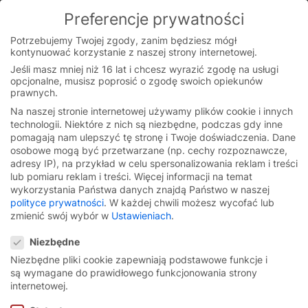
Skip
Preferencje prywatności
to
You are currently on the Polish website.
content
Switch to the English version.
Potrzebujemy Twojej zgody, zanim będziesz mógł
kontynuować korzystanie z naszej strony internetowej.
Continue
Jeśli masz mniej niż 16 lat i chcesz wyrazić zgodę na usługi
opcjonalne, musisz poprosić o zgodę swoich opiekunów
prawnych.
Na naszej stronie internetowej używamy plików cookie i innych
Strona główna
/
Filmy
/
Seria EX
technologii. Niektóre z nich są niezbędne, podczas gdy inne
pomagają nam ulepszyć tę stronę i Twoje doświadczenia.
Dane
osobowe mogą być przetwarzane (np. cechy rozpoznawcze,
adresy IP), na przykład w celu spersonalizowania reklam i treści
lub pomiaru reklam i treści.
Więcej informacji na temat
Filmy dotyczące seria EX
wykorzystania Państwa danych znajdą Państwo w naszej
polityce prywatności
.
W każdej chwili możesz wycofać lub
zmienić swój wybór w
Ustawieniach
.
Preferencje prywatności
Niezbędne
Niezbędne pliki cookie zapewniają podstawowe funkcje i
High-speed spiral door
są wymagane do prawidłowego funkcjonowania strony
internetowej.
EFA-SST® EX.